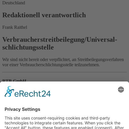
Deutschland
Redaktionell verantwortlich
Frank Raithel
Verbraucher­streit­beilegung/Universal­
schlichtungs­stelle
Wir sind nicht bereit oder verpflichtet, an Streitbeilegungsverfahren
vor einer Verbraucherschlichtungsstelle teilzunehmen.
RTB GmbH
Baustoffe & Transporte
Ihr Spezialist für den
Tief-, Straßen- und Gala-Bau!
Navigation
Startseite
Sortiment