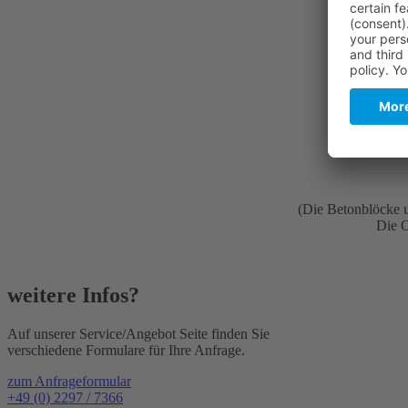
(Die Betonblöcke 
Die O
weitere Infos?
Auf unserer Service/Angebot Seite finden Sie
verschiedene Formulare für Ihre Anfrage.
zum Anfrageformular
+49 (0) 2297 / 7366