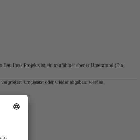
Bau Ihres Projekts ist ein tragfähiger ebener Untergrund (Ein
 vergrößert, umgesetzt oder wieder abgebaut werden.