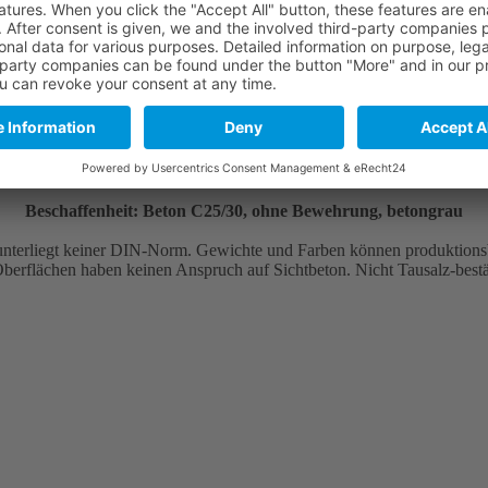
90x60x60 cm (2/3-Stein)
Gewicht ca. 0,75 to.
60x60x60 cm (1/3-Stein)
Gewicht ca. 0,50 to.
Beschaffenheit: Beton C25/30, ohne Bewehrung, betongrau
unterliegt keiner DIN-Norm. Gewichte und Farben können produktions
berflächen haben keinen Anspruch auf Sichtbeton. Nicht Tausalz-best